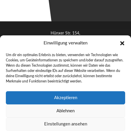
Hünxer Str. 154,
46537 Dinslaken
Einwilligung verwalten
info@artoh.de
Um dir ein optimales Erlebnis zu bieten, verwenden wir Technologien wie
+491712622644
Cookies, um Geräteinformationen zu speichern und/oder darauf zuzugreifen.
Wenn du diesen Technologien zustimmst, können wir Daten wie das
Surfverhalten oder eindeutige IDs auf dieser Website verarbeiten. Wenn du
deine Einwilligung nicht erteilst oder zurückziehst, können bestimmte
Merkmale und Funktionen beeinträchtigt werden.
© ARTOH 2025 –
Handgefertigte Lichtkunst aus Dinslaken
Akzeptieren
Künstler
Ablehnen
Lichtkunst
Galerie
Einstellungen ansehen
Kontakt