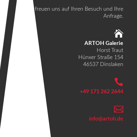
Wir freuen uns auf Ihren Besuch und Ihre
Anfrage.

ARTOH Galerie
Horst Traut
Hünxer Straße 154
46537 Dinslaken

+49 171 262 2644

info@artoh.de