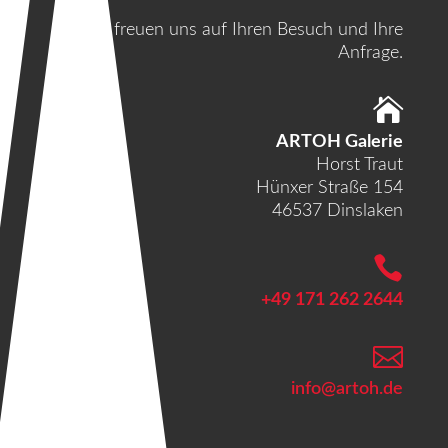
Wir freuen uns auf Ihren Besuch und Ihre
Anfrage.

ARTOH Galerie
Horst Traut
Hünxer Straße 154
46537 Dinslaken

+49 171 262 2644

info@artoh.de