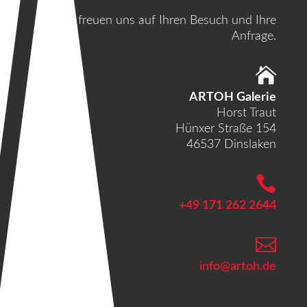
Wir freuen uns auf Ihren Besuch und Ihre
Anfrage.

ARTOH Galerie
Horst Traut
Hünxer Straße 154
46537 Dinslaken

+49 171 262 2644

info@artoh.de