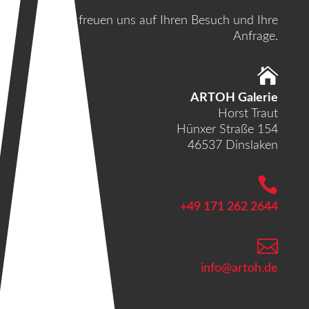
Wir freuen uns auf Ihren Besuch und Ihre
Anfrage.

ARTOH Galerie
Horst Traut
Hünxer Straße 154
46537 Dinslaken

+49 171 262 2644

info@artoh.de