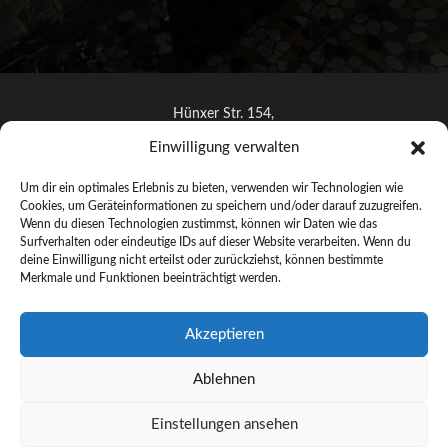
Hünxer Str. 154,
46537 Dinslaken
Einwilligung verwalten
info@artoh.de
Um dir ein optimales Erlebnis zu bieten, verwenden wir Technologien wie
+491712622644
Cookies, um Geräteinformationen zu speichern und/oder darauf zuzugreifen.
Wenn du diesen Technologien zustimmst, können wir Daten wie das
Surfverhalten oder eindeutige IDs auf dieser Website verarbeiten. Wenn du
deine Einwilligung nicht erteilst oder zurückziehst, können bestimmte
Merkmale und Funktionen beeinträchtigt werden.
© ARTOH 2025 –
Handgefertigte Lichtkunst aus Dinslaken
Akzeptieren
Künstler
Ablehnen
Lichtkunst
Galerie
Einstellungen ansehen
Kontakt