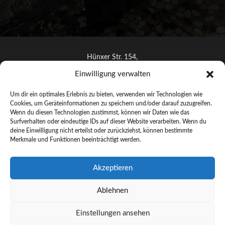
Hünxer Str. 154,
46537 Dinslaken
Einwilligung verwalten
info@artoh.de
Um dir ein optimales Erlebnis zu bieten, verwenden wir Technologien wie
+491712622644
Cookies, um Geräteinformationen zu speichern und/oder darauf zuzugreifen.
Wenn du diesen Technologien zustimmst, können wir Daten wie das
Surfverhalten oder eindeutige IDs auf dieser Website verarbeiten. Wenn du
deine Einwilligung nicht erteilst oder zurückziehst, können bestimmte
Merkmale und Funktionen beeinträchtigt werden.
© ARTOH 2025 –
Handgefertigte Lichtkunst aus Dinslaken
Akzeptieren
Künstler
Ablehnen
Lichtkunst
Galerie
Einstellungen ansehen
Kontakt