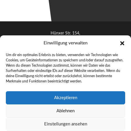
Hünxer Str. 154,
46537 Dinslaken
Einwilligung verwalten
info@artoh.de
Um dir ein optimales Erlebnis zu bieten, verwenden wir Technologien wie
+491712622644
Cookies, um Geräteinformationen zu speichern und/oder darauf zuzugreifen.
Wenn du diesen Technologien zustimmst, können wir Daten wie das
Surfverhalten oder eindeutige IDs auf dieser Website verarbeiten. Wenn du
deine Einwilligung nicht erteilst oder zurückziehst, können bestimmte
Merkmale und Funktionen beeinträchtigt werden.
© ARTOH 2025 –
Handgefertigte Lichtkunst aus Dinslaken
Akzeptieren
Künstler
Ablehnen
Lichtkunst
Galerie
Einstellungen ansehen
Kontakt