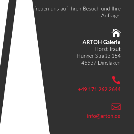
Wir freuen uns auf Ihren Besuch und Ihre
Anfrage.

ARTOH Galerie
Horst Traut
Hünxer Straße 154
46537 Dinslaken

+49 171 262 2644

info@artoh.de