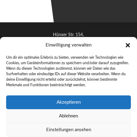
Hünxer Str. 154,
46537 Dinslaken
Einwilligung verwalten
info@artoh.de
Um dir ein optimales Erlebnis zu bieten, verwenden wir Technologien wie
+491712622644
Cookies, um Geräteinformationen zu speichern und/oder darauf zuzugreifen.
Wenn du diesen Technologien zustimmst, können wir Daten wie das
Surfverhalten oder eindeutige IDs auf dieser Website verarbeiten. Wenn du
deine Einwilligung nicht erteilst oder zurückziehst, können bestimmte
Merkmale und Funktionen beeinträchtigt werden.
© ARTOH 2025 –
Handgefertigte Lichtkunst aus Dinslaken
Akzeptieren
Künstler
Ablehnen
Lichtkunst
Galerie
Einstellungen ansehen
Kontakt