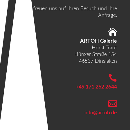
Wir freuen uns auf Ihren Besuch und Ihre
Anfrage.

ARTOH Galerie
Horst Traut
Hünxer Straße 154
46537 Dinslaken

+49 171 262 2644

info@artoh.de