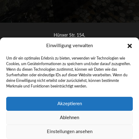
Hünxer Str. 154,
46537 Dinslaken
Einwilligung verwalten
info@artoh.de
Um dir ein optimales Erlebnis zu bieten, verwenden wir Technologien wie
+491712622644
Cookies, um Geräteinformationen zu speichern und/oder darauf zuzugreifen.
Wenn du diesen Technologien zustimmst, können wir Daten wie das
Surfverhalten oder eindeutige IDs auf dieser Website verarbeiten. Wenn du
deine Einwilligung nicht erteilst oder zurückziehst, können bestimmte
Merkmale und Funktionen beeinträchtigt werden.
© ARTOH 2025 –
Handgefertigte Lichtkunst aus Dinslaken
Akzeptieren
Künstler
Ablehnen
Lichtkunst
Galerie
Einstellungen ansehen
Kontakt