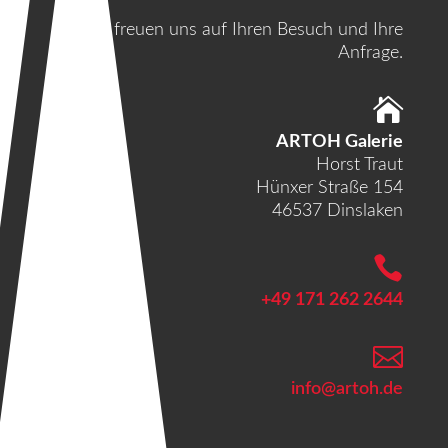
Wir freuen uns auf Ihren Besuch und Ihre
Anfrage.

ARTOH Galerie
Horst Traut
Hünxer Straße 154
46537 Dinslaken

+49 171 262 2644

info@artoh.de