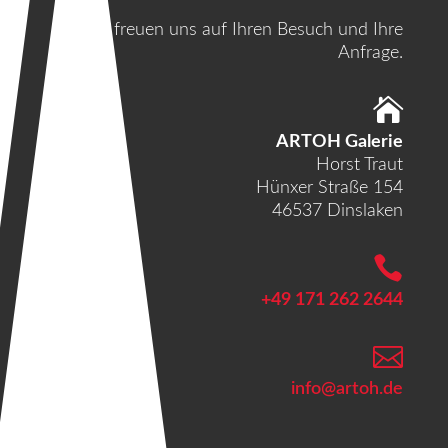
Wir freuen uns auf Ihren Besuch und Ihre
Anfrage.

ARTOH Galerie
Horst Traut
Hünxer Straße 154
46537 Dinslaken

+49 171 262 2644

info@artoh.de