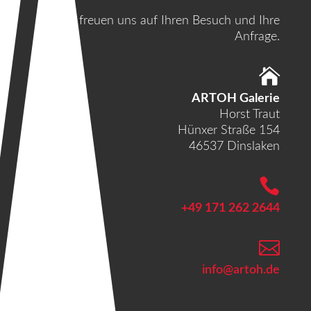
Wir freuen uns auf Ihren Besuch und Ihre
Anfrage.

ARTOH Galerie
Horst Traut
Hünxer Straße 154
46537 Dinslaken

+49 171 262 2644

info@artoh.de