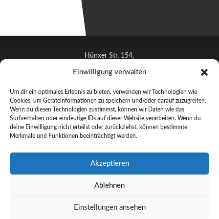
Hünxer Str. 154,
46537 Dinslaken
Einwilligung verwalten
info@artoh.de
Um dir ein optimales Erlebnis zu bieten, verwenden wir Technologien wie
+491712622644
Cookies, um Geräteinformationen zu speichern und/oder darauf zuzugreifen.
Wenn du diesen Technologien zustimmst, können wir Daten wie das
Surfverhalten oder eindeutige IDs auf dieser Website verarbeiten. Wenn du
deine Einwilligung nicht erteilst oder zurückziehst, können bestimmte
Merkmale und Funktionen beeinträchtigt werden.
© ARTOH 2025 –
Handgefertigte Lichtkunst aus Dinslaken
Akzeptieren
Künstler
Ablehnen
Lichtkunst
Galerie
Einstellungen ansehen
Kontakt