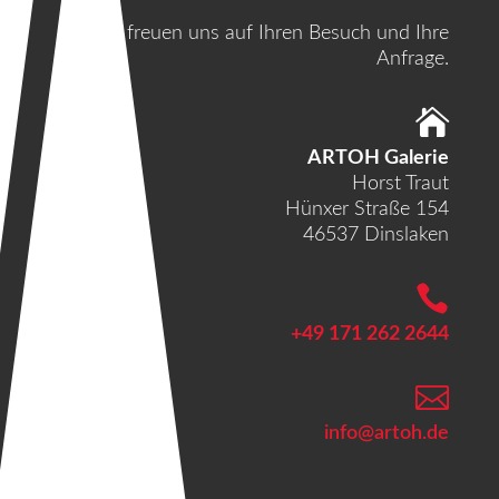
Wir freuen uns auf Ihren Besuch und Ihre
Anfrage.

ARTOH Galerie
Horst Traut
Hünxer Straße 154
46537 Dinslaken

+49 171 262 2644

info@artoh.de