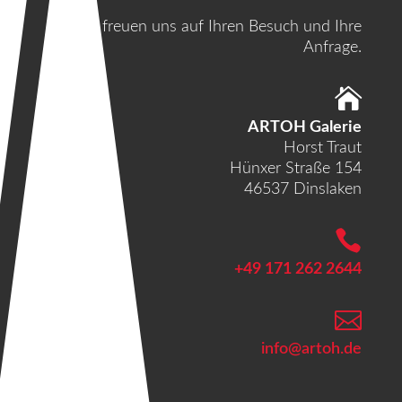
Wir freuen uns auf Ihren Besuch und Ihre
Anfrage.

ARTOH Galerie
Horst Traut
Hünxer Straße 154
46537 Dinslaken

+49 171 262 2644

info@artoh.de